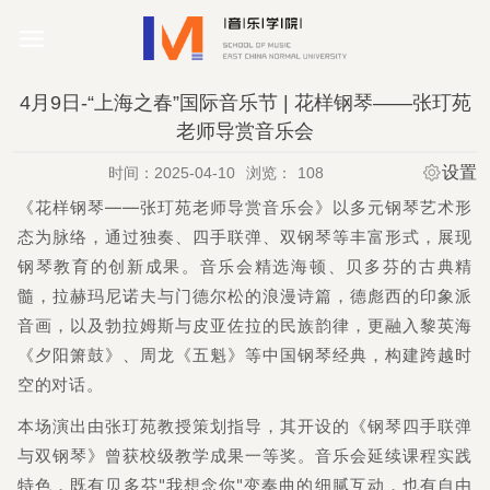
4月9日-“上海之春”国际音乐节 | 花样钢琴——张玎苑
老师导赏音乐会
设置
时间：2025-04-10
浏览：
108
《花样钢琴——张玎苑老师导赏音乐会》以多元钢琴艺术形
态为脉络，通过独奏、四手联弹、双钢琴等丰富形式，展现
钢琴教育的创新成果。音乐会精选海顿、贝多芬的古典精
髓，拉赫玛尼诺夫与门德尔松的浪漫诗篇，德彪西的印象派
音画，以及勃拉姆斯与皮亚佐拉的民族韵律，更融入黎英海
《夕阳箫鼓》、周龙《五魁》等中国钢琴经典，构建跨越时
空的对话。
本场演出由张玎苑教授策划指导，其开设的《钢琴四手联弹
与双钢琴》曾获校级教学成果一等奖。音乐会延续课程实践
特色，既有贝多芬"我想念你"变奏曲的细腻互动，也有自由